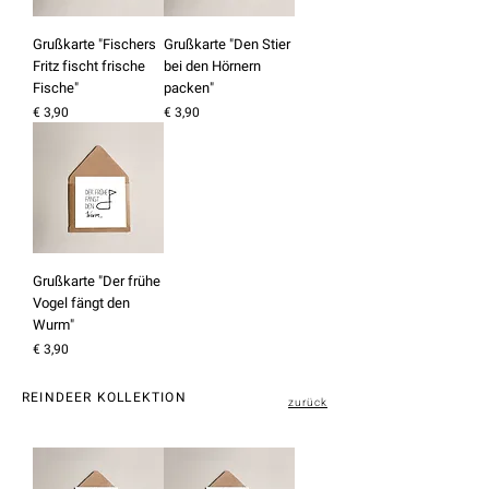
Grußkarte "Fischers
Grußkarte "Den Stier
Fritz fischt frische
bei den Hörnern
Fische"
packen"
Preis
Preis
€ 3,90
€ 3,90
Grußkarte "Der frühe
Vogel fängt den
Wurm"
Preis
€ 3,90
REINDEER KOLLEKTION
zurück