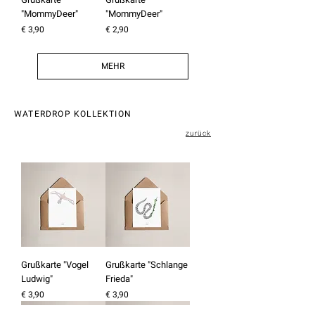
"MommyDeer"
"MommyDeer"
Preis
Preis
€ 3,90
€ 2,90
MEHR
WATERDROP KOLLEKTION
zurück
Grußkarte "Vogel
Grußkarte "Schlange
Ludwig"
Frieda"
Preis
Preis
€ 3,90
€ 3,90