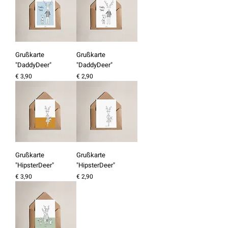
Grußkarte
Grußkarte
"DaddyDeer"
"DaddyDeer"
Preis
Preis
€ 3,90
€ 2,90
Grußkarte
Grußkarte
"HipsterDeer"
"HipsterDeer"
Preis
Preis
€ 3,90
€ 2,90