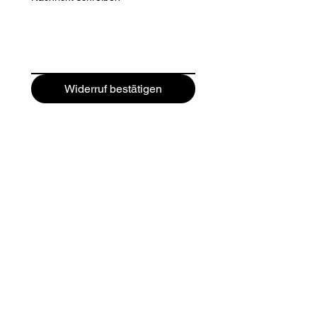
Widerruf bestätigen
Du hast noch Fragen?
Schreibe einfach an:
hello@enalaviii.com
Impressum
AGB