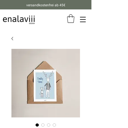
versandkostenfrei ab 45€