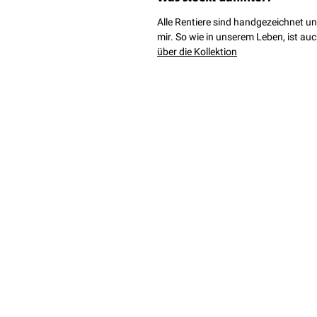
Alle Rentiere sind handgezeichnet und
mir. So wie in unserem Leben, ist au
über die Kollektion
Du ha
follow enalaviii
Schreib
hello@
Vertr
Impress