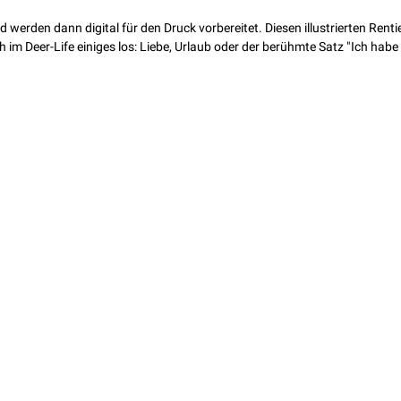
 werden dann digital für den Druck vorbereitet. Diesen illustrierten Renti
ch im Deer-Life einiges los: Liebe, Urlaub oder der berühmte Satz "Ich hab
st noch Fragen?
e einfach an:
enalaviii.com
ag widerrufen
um
AGB
Datenschutz
Versand & Zahlung
Umtausch & Rückgabe