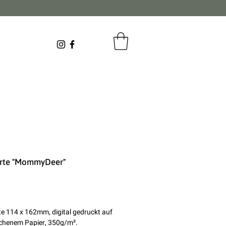
rte "MommyDeer"
eis
e 114 x 162mm, digital gedruckt auf
chenem Papier, 350g/m².