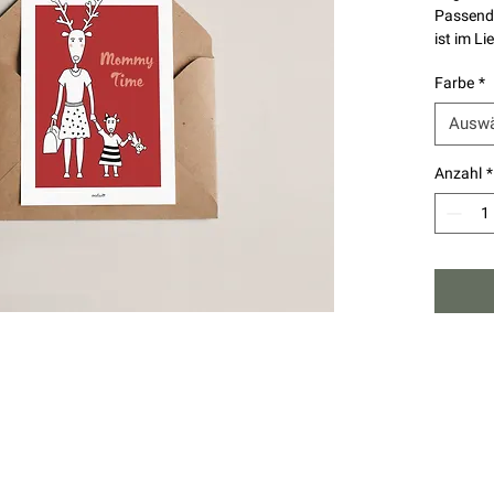
Passend
ist im L
Farbe
*
Auswä
Anzahl
*