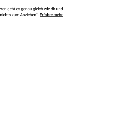
eren geht es genau gleich wie dir und
e nichts zum Anziehen".
Erfahre mehr
Kooperation
© 2026 by enalaviii