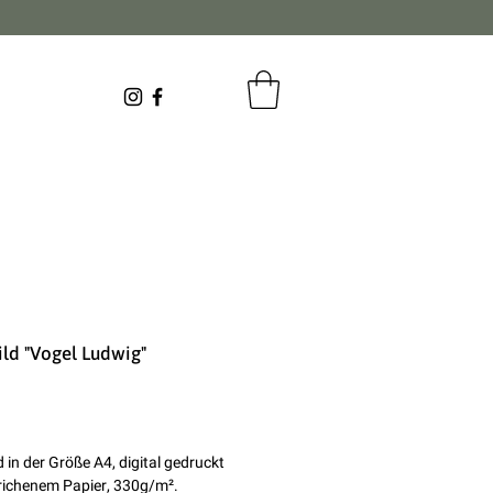
ld "Vogel Ludwig"
reis
 in der Größe A4, digital gedruckt
richenem Papier, 330g/m².