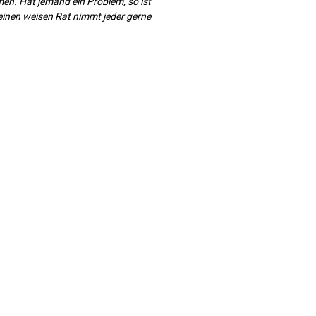
. Hat jemand ein Problem, so ist
 seinen weisen Rat nimmt jeder gerne
Kooperation
© 2026 by enalaviii