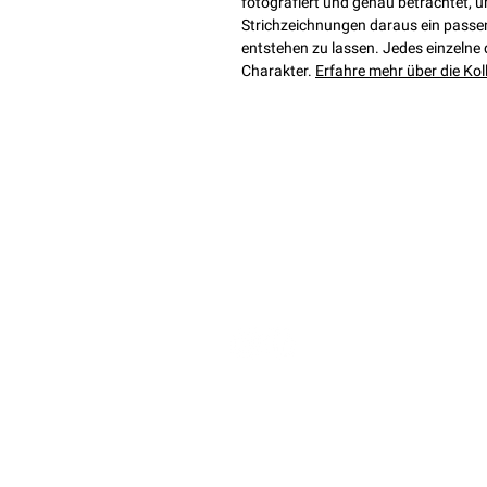
fotografiert und genau betrachtet, 
Strichzeichnungen daraus ein passe
entstehen zu lassen. Jedes einzelne
Charakter.
Erfahre mehr über die Kol
Du ha
follow enalaviii
Schreib
hello@
Vertr
Impress