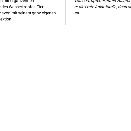
um mit ergänzenden
Wassertropfen-Haufen zusammen
ndes Wassertropfen-Tier
er die erste Anlaufstelle, denn
 davon mit seinem ganz eigenen
an.
lektion
st noch Fragen?
e einfach an:
enalaviii.com
ag widerrufen
um
AGB
Datenschutz
Versand & Zahlung
Umtausch & Rückgabe