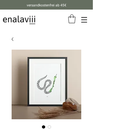
versandkostenfrei ab 45€