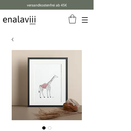
versandkostenfrei ab 45€