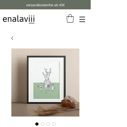
versandkostenfrei ab 45€