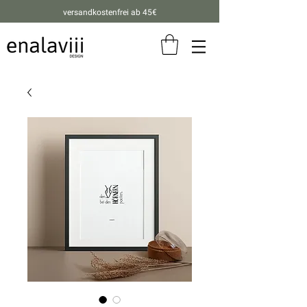
versandkostenfrei ab 45€